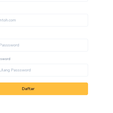
ssword
Daftar