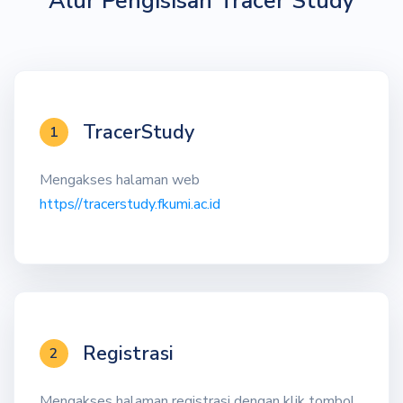
Alur Pengisisan Tracer Study
TracerStudy
1
Mengakses halaman web
https//tracerstudy.fkumi.ac.id
Registrasi
2
Mengakses halaman registrasi dengan klik tombol